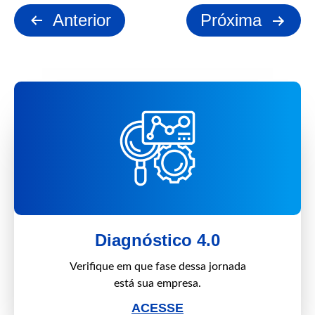
CoE
Paginação
Anterior
Próxima
Wearable
de
posts
Diagnóstico 4.0
Verifique em que fase dessa jornada
está sua empresa.
ACESSE