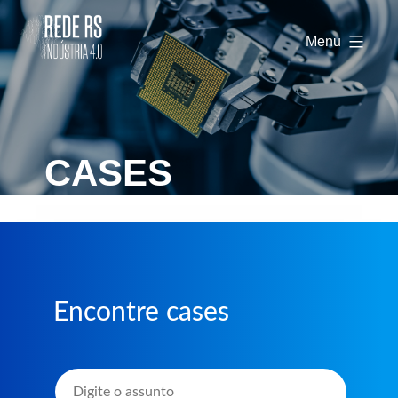
Rede
RS
Menu
Indústria
4.0
CASES
Encontre cases