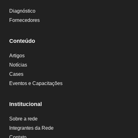
r
Diagnóstico
n
Fornecedores
a
t
Conteúdo
i
Artigos
v
Notícias
e
Cases
:
Eventos e Capacitações
Institucional
Sobre a rede
Integrantes da Rede
Contato