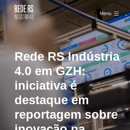
Rede
RS
Menu
Indústria
4.0
Rede RS Indústria
4.0 em GZH:
iniciativa é
destaque em
reportagem sobre
inovação na