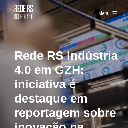
Rede
RS
Menu
Indústria
4.0
Rede RS Indústria
4.0 em GZH:
iniciativa é
destaque em
reportagem sobre
inovação na