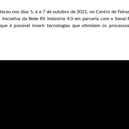
teceu nos dias 5, 6 e 7 de outubro de 2021, no Centro de Feir
. Iniciativa da Rede RS Indústria 4.0 em parceria com o Senai
que é possível inserir tecnologias que otimizem os processo