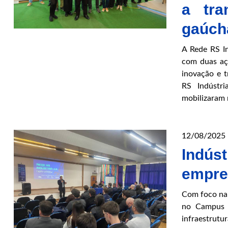
a tra
gaúch
A Rede RS I
com duas aç
inovação e t
RS Indústri
mobilizaram
12/08/2025
Indús
empre
Com foco na 
no Campus P
infraestrutur