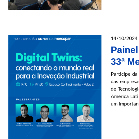
14/10/2024
Paine
33ª M
Participe da
das empresa
de Tecnologi
América Lati
um importan