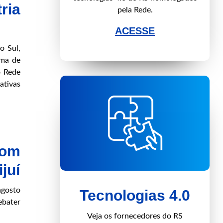
ria
pela Rede.
ACESSE
o Sul,
ema de
o Rede
ativas
com
juí
agosto
Tecnologias 4.0
ebater
Veja os fornecedores do RS