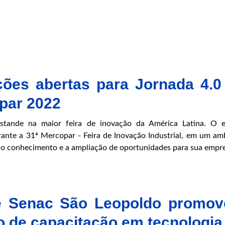
na
33ª
Mercopar
ições abertas para Jornada 4.0
par 2022
stande na maior feira de inovação da América Latina. O 
ante a 31ª Mercopar - Feira de Inovação Industrial, em um am
 o conhecimento e a ampliação de oportunidades para sua empre
 Senac São Leopoldo promo
o de capacitação em tecnologia