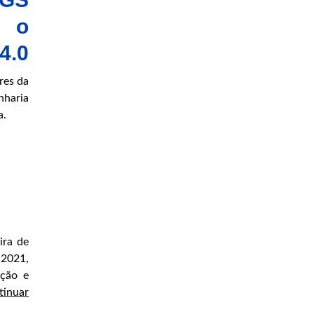
r o
4.0
res da
nharia
a.
ira de
 2021,
ação e
tinuar