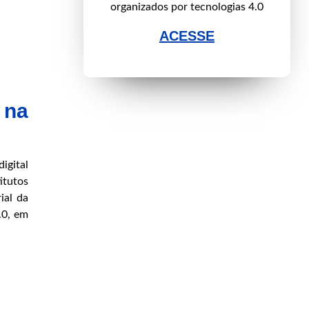
organizados por tecnologias 4.0
ACESSE
 na
igital
itutos
ial da
.0, em