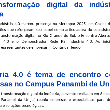
nsformação digital da indúst
a
ndústria 4.0 marcou presença na Mercopar 2025, em Caxias d
ões que reforçaram seu papel como articuladora do ecossist
ransformação digital no Rio Grande do Sul: o Encontro Abert
a 4.0 e o Demonstrador Rede RS Indústria 4.0. As inici
Rede
 representantes de empresas,…
Continuar lendo
RS
Indústria
4.0
encerra
tria 4.0 é tema de encontro 
participação
sas no Campus Panambi da Uni
na
Mercopar
transformação digital da indústria, o evento realizado em 6 de 
2025
anambi da Unijuí reuniu empresas e especialistas para d
com
a e soluções tecnológicas.
conexões