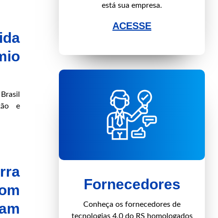
está sua empresa.
ACESSE
ida
mio
Brasil
xão e
rra
Fornecedores
com
nam
Conheça os fornecedores de
tecnologias 4.0 do RS homologados