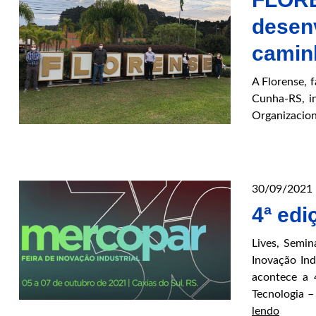
desen
caminh
A Florense, 
Cunha-RS, i
Organizacion
30/09/2021
4ª edi
Lives, Semin
Inovação Ind
acontece a 
Tecnologia 
4ª
lendo