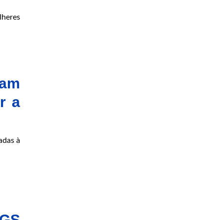
lheres
dam
r a
adas à
GS