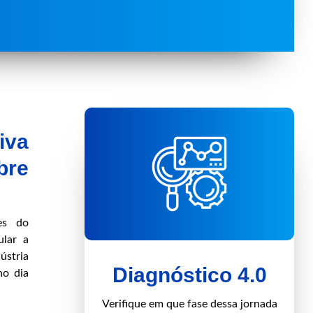
iva
bre
es do
ular a
ústria
Diagnóstico 4.0
no dia
Verifique em que fase dessa jornada