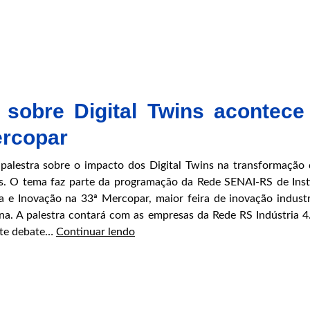
e
resultados
que
impulsionam
a
transformação
l sobre Digital Twins acontece
digital
da
ercopar
indústria
gaúcha
 palestra sobre o impacto dos Digital Twins na transformação d
s. O tema faz parte da programação da Rede SENAI-RS de Inst
a e Inovação na 33ª Mercopar, maior feira de inovação industr
na. A palestra contará com as empresas da Rede RS Indústria 4
Painel
te debate…
Continuar lendo
sobre
Digital
Twins
acontece