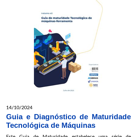
Semana
Acadêmica
da
Cesurg
Marau
Teve
a
Presença
do
Coordenador
da
REDE
RS
IND
4.0
14/10/2024
Guia e Diagnóstico de Maturidade
Tecnológica de Máquinas
Este Guia de Maturidade estabelece uma série de