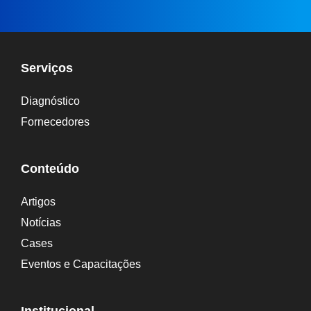
l
t
e
Serviços
r
Diagnóstico
n
Fornecedores
a
t
Conteúdo
i
Artigos
v
Notícias
e
Cases
:
Eventos e Capacitações
Institucional