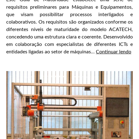
requisitos preliminares para Máquinas e Equipamentos,
que visam possibilitar processos interligados e
colaborativos. Os requisitos são organizados conforme os
diferentes níveis de maturidade do modelo ACATECH,
concedendo uma estrutura clara e coerente. Desenvolvido
em colaboração com especialistas de diferentes ICTs e
Gui
entidades ligadas ao setor de máquinas…
Continuar lendo
e
Dia
de
Mat
Tec
de
Máq