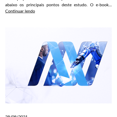
abaixo os principais pontos deste estudo. O e-book…
Como
Continuar lendo
devem
ser
configurados
os
Ecossistemas
de
Inovação
para
o
desenvolvimento
de
Smart
Products
por
PMEs
no
29/09/2021