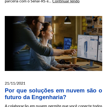
Célula
parceria com o Senai-RS e…
Continuar lendo
demonstradora
de
Indústria
4.0
21/11/2021
Por que soluções em nuvem são o
futuro da Engenharia?
A colaboração em nuvem permite que você conecte todos