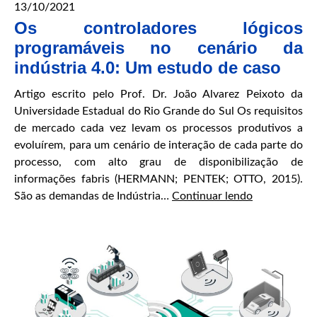
13/10/2021
Os controladores lógicos
programáveis no cenário da
indústria 4.0: Um estudo de caso
Artigo escrito pelo Prof. Dr. João Alvarez Peixoto da
Universidade Estadual do Rio Grande do Sul Os requisitos
de mercado cada vez levam os processos produtivos a
evoluírem, para um cenário de interação de cada parte do
processo, com alto grau de disponibilização de
informações fabris (HERMANN; PENTEK; OTTO, 2015).
Os
São as demandas de Indústria…
Continuar lendo
controladore
lógicos
programávei
no
cenário
da
indústria