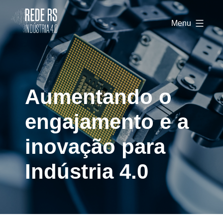
Rede
RS
Menu
Indústria
4.0
Aumentando o
engajamento e a
inovação para
Indústria 4.0