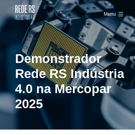
Rede
RS
Menu
Indústria
4.0
Demonstrador
Rede RS Indústria
4.0 na Mercopar
2025