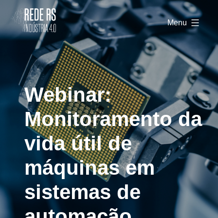
Rede
RS
Menu
Indústria
4.0
Webinar:
Monitoramento da
vida útil de
máquinas em
sistemas de
automação