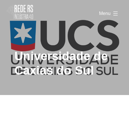
Rede
RS
Menu
Indústria
4.0
Universidade de
Caxias do Sul