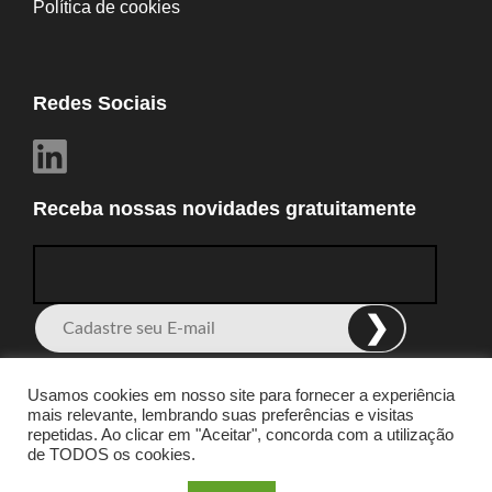
Política de cookies
Redes Sociais
Receba nossas novidades gratuitamente
Alternative:
Usamos cookies em nosso site para fornecer a experiência
mais relevante, lembrando suas preferências e visitas
repetidas. Ao clicar em "Aceitar", concorda com a utilização
© 2021 Rede RS Indústria 4.0. Todos os direitos
de TODOS os cookies.
reservados.