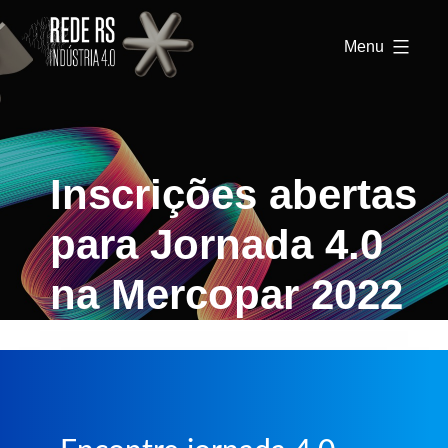
Rede
RS
Menu
Indústria
4.0
Inscrições abertas
para Jornada 4.0
na Mercopar 2022