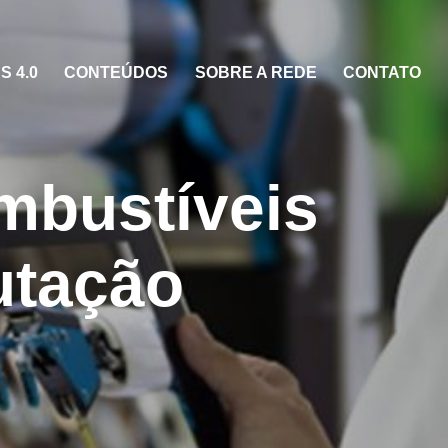
 4.0
CONTEÚDOS
SOBRE A REDE
CONTATO
mbustíveis
utação