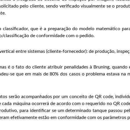
licitado pelo cliente, sendo verificado visualmente se o produt
te.
do classificador, que é a preparação do modelo matemático pa
ção/classificação de conformidade com o pedido.
ertical entre sistemas (cliente-fornecedor): de produção, inspe
mas é o fato do cliente atribuir penalidades à Bruning, quando
tendeu-se que em mais de 80% dos casos o problema estava na m
odutos serão acompanhados por um conceito de QR code, indivi
 cada máquina ocorrerá de acordo com o requerido no QR code 
dutivo, para identificar se um determinado tanque passou pe
reram efetivamente estão em conformidade com os parâmetros pr