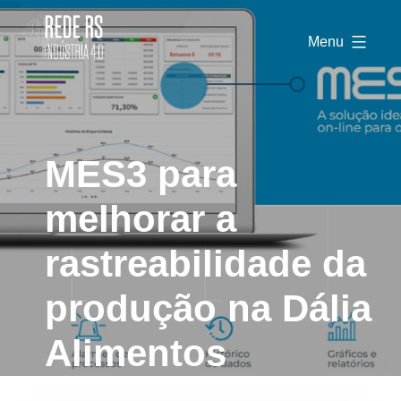
Rede
RS
Menu
Indústria
4.0
MES3 para
melhorar a
rastreabilidade da
produção na Dália
Alimentos