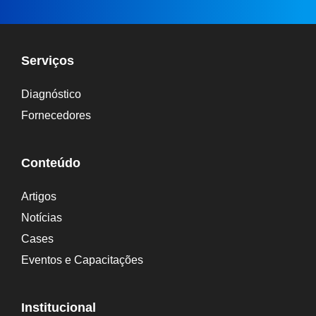
l
t
e
Serviços
r
Diagnóstico
n
Fornecedores
a
t
Conteúdo
i
Artigos
v
Notícias
e
Cases
:
Eventos e Capacitações
Institucional