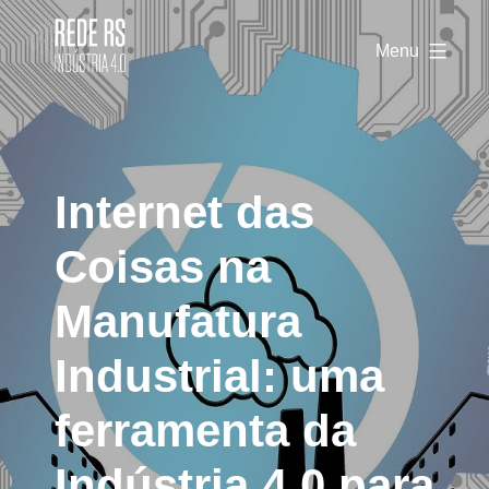
Rede
RS
Menu
Indústria
4.0
Internet das
Coisas na
Manufatura
Industrial: uma
ferramenta da
Indústria 4.0 para